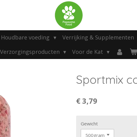
Houdbare voeding
Verrijking & Supplementen
Verzorgingsproducten
Voor de Kat
Sportmix c
€ 3,79
Gewicht