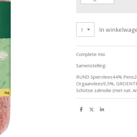
In winkelwag
Complete mix
Samenstelling:
RUND Spiervlees44% Pens2
Orgaanvlees9,5%, GROENTE
Schotse zalmolie (met nat. 
D
D
S
e
e
h
l
e
a
e
l
r
n
e