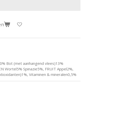
en
0% Bot (met aanhangend vlees)13%
N Wortel5% Spinazie5%, FRUIT Appel2%,
Antioxidanten)1%, Vitaminen & mineralen0,5%