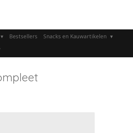
Bestsellers
Snacks en Kauwartikelen
ompleet