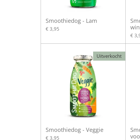
Smoothiedog - Lam
Smo
win
€ 3,95
€ 3,
Uitverkocht
Smoothiedog - Veggie
Smo
voo
€ 3,95