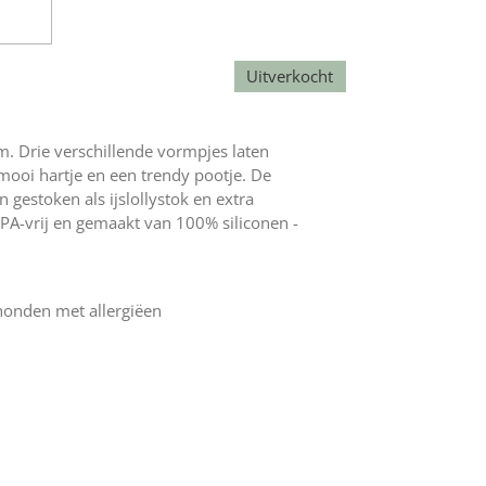
Uitverkocht
. Drie verschillende vormpjes laten
mooi hartje en een trendy pootje. De
gestoken als ijslollystok en extra
 BPA-vrij en gemaakt van 100% siliconen -
r honden met allergiëen