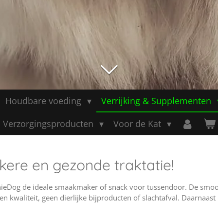
Houdbare voeding
Verrijking & Supplementen
Verzorgingsproducten
Voor de Kat
ere en gezonde traktatie!
thieDog de ideale smaakmaker of snack voor tussendoor. De smoot
n kwaliteit, geen dierlijke bijproducten of slachtafval. Daarnaas