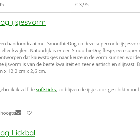
95
€ 3,95
og ijsjesvorm
een handomdraai met SmoothieDog en deze supercoole ijsjesvorm
ller kwijlen. Natuurlijk is er een SmoothieDog flesje, een super 
 ontworpen dat kauwstokjes naar keuze in de vorm kunnen worden 
e ijsvorm is van de beste kwaliteit en zeer elastisch en slijtvast.
m x 12,2 cm x 2,6 cm.
ebruik ik zelf de
softsticks
, zo blijven de ijsjes ook geschikt voo
 hoogte
og Lickbal