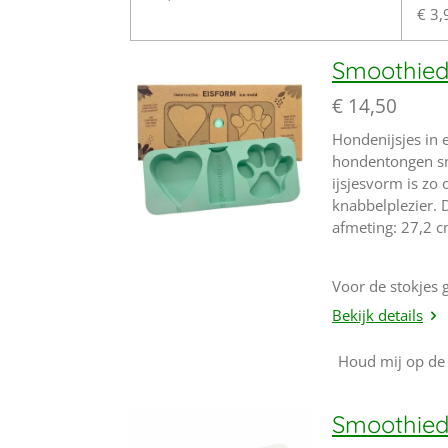
€ 3,
Smoothied
€ 14,50
Hondenijsjes in 
hondentongen sne
ijsjesvorm is zo
knabbelplezier. D
afmeting: 27,2 c
Voor de stokjes g
Bekijk details
Houd mij op de
Smoothied