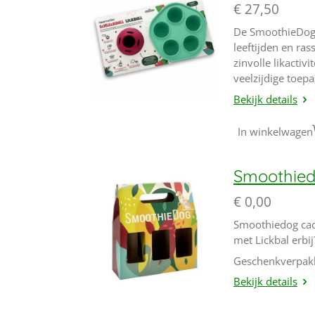
€ 27,50
De SmoothieDog L
leeftijden en ra
zinvolle likactiv
veelzijdige toep
Bekijk details
In winkelwagen
Smoothied
€ 0,00
Smoothiedog cade
met Lickbal erbi
Geschenkverpakki
Bekijk details
In winkelwagen