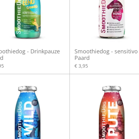
othiedog - Drinkpauze
Smoothiedog - sensitivo
d
Paard
95
€ 3,95