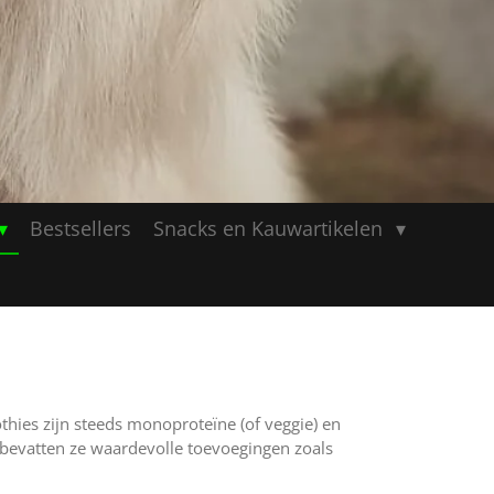
Bestsellers
Snacks en Kauwartikelen
hies zijn steeds monoproteïne (of veggie) en
t bevatten ze waardevolle toevoegingen zoals