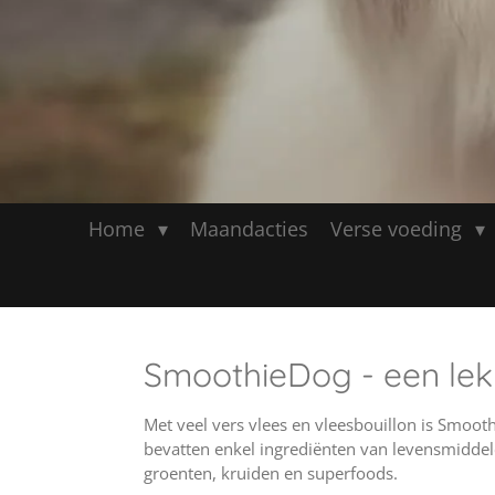
Home
Maandacties
Verse voeding
SmoothieDog - een lekk
Met veel vers vlees en vleesbouillon is Smoo
bevatten enkel ingrediënten van levensmiddele
groenten, kruiden en superfoods.