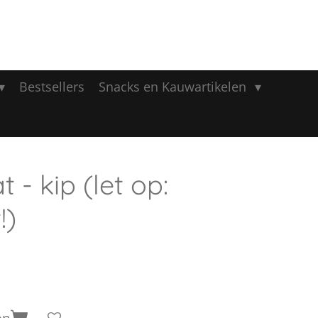
Bestsellers
Snacks en Kauwartikelen
 - kip (let op:
!)
en