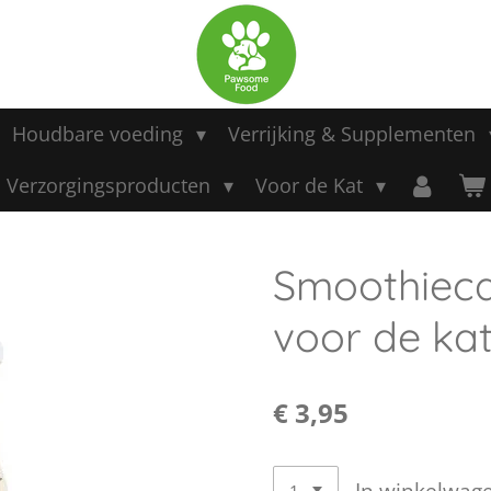
Houdbare voeding
Verrijking & Supplementen
Verzorgingsproducten
Voor de Kat
Smoothiecat
voor de kat
€ 3,95
In winkelwag