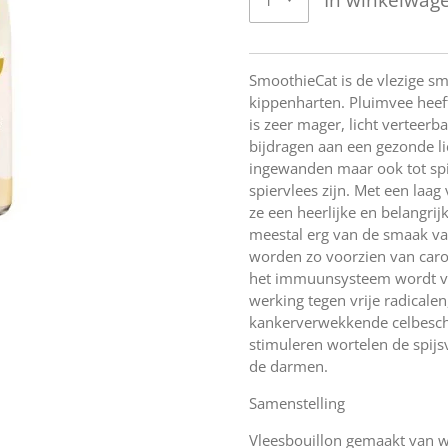
SmoothieCat is de vlezige s
kippenharten. Pluimvee heeft
is zeer mager, licht verteer
bijdragen aan een gezonde l
ingewanden maar ook tot spi
spiervlees zijn. Met een laag 
ze een heerlijke en belangrij
meestal erg van de smaak va
worden zo voorzien van caro
het immuunsysteem wordt ve
werking tegen vrije radicale
kankerverwekkende celbescha
stimuleren wortelen de spijs
de darmen.
Samenstelling
Vleesbouillon gemaakt van wa