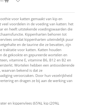
moothie voor katten gemaakt van kip en
 veel voordelen in de voeding van katten: het
baar en heeft uitstekende voedingswaarden die
ichaamsfunctie. Kippenharten behoren tot
ervlees omdat kippenharten uiteindelijk puur
vetgehalte en de taurine die ze bevatten, zijn
ke traktatie voor katten. Katten houden
n de gekookte en gepureerde wortelen en
teen, vitamine E, vitamine B6, B12 en B2 en
rsterkt. Wortelen hebben een antioxiderende
n, waarvan bekend is dat ze
diging veroorzaken. Door hun vezelrijkheid
vertering en dragen ze bij aan de werking van
ter en kippenvlees (65%), kip (20%),