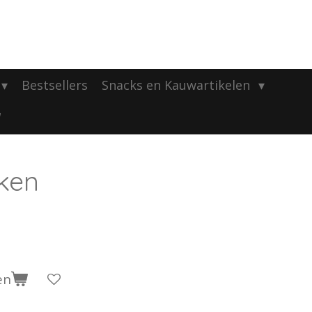
Bestsellers
Snacks en Kauwartikelen
ken
en