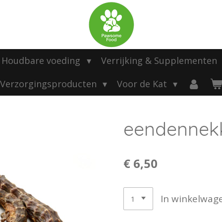
Houdbare voeding
Verrijking & Supplementen
Verzorgingsproducten
Voor de Kat
eendennek
€ 6,50
In winkelwag