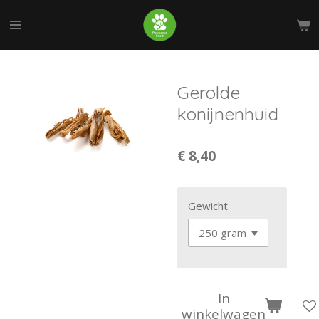
Ga
direct
naar
de
hoofdinhoud
Gerolde
konijnenhuid
€ 8,40
Gewicht
In
winkelwagen