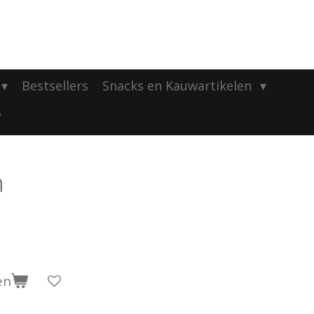
Bestsellers
Snacks en Kauwartikelen
n
en