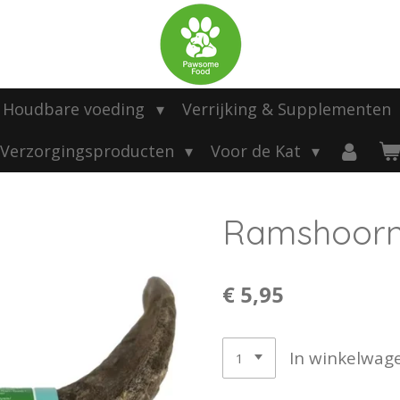
Houdbare voeding
Verrijking & Supplementen
Verzorgingsproducten
Voor de Kat
Ramshoor
€ 5,95
In winkelwag