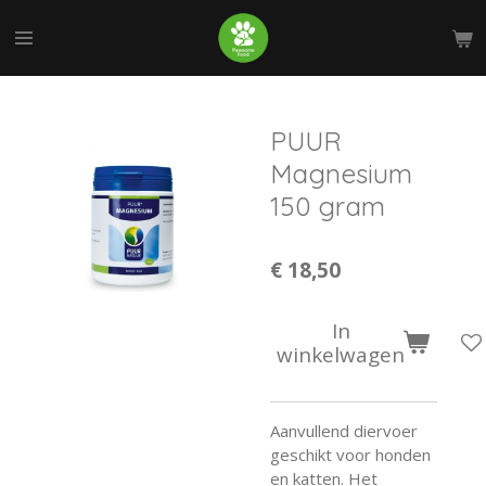
Ga
direct
naar
de
hoofdinhoud
PUUR
Magnesium
150 gram
€ 18,50
In
winkelwagen
Aanvullend diervoer
geschikt voor honden
en katten. Het