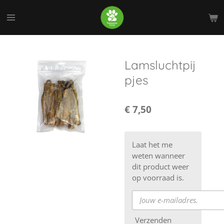
Ga
direct
naar
de
hoofdinhoud
Lamsluchtpij
pjes
€ 7,50
Laat het me
weten wanneer
dit product weer
op voorraad is.
Verzenden