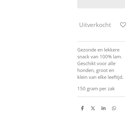
Uitverkocht
Gezonde en lekkere
snack van 100% lam.
Geschikt voor alle
honden, groot en
klein van elke leeftijd.
150 gram per zak
D
D
S
D
e
e
h
e
l
e
a
l
e
l
r
e
n
e
n