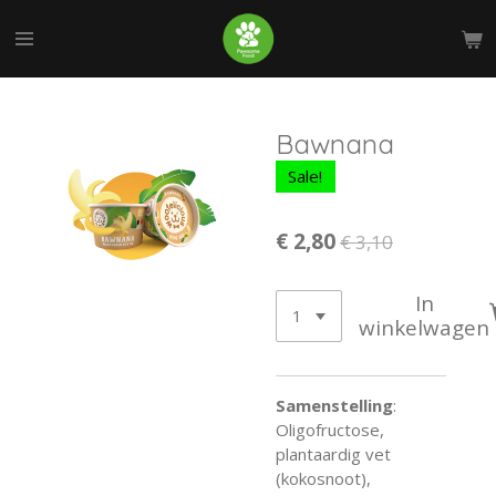
Ga
direct
naar
de
hoofdinhoud
Bawnana
Sale!
€ 2,80
€ 3,10
In
winkelwagen
Samenstelling
:
Oligofructose,
plantaardig vet
(kokosnoot),