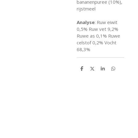
bananenpuree (10%),
rijstmeel
Analyse
: Ruw eiwit
0,5% Ruw vet 9,2%
Ruwe as 0,1% Ruwe
celstof 0,2% Vocht
68,3%
D
D
S
D
e
e
h
e
l
e
a
l
e
l
r
e
n
e
n