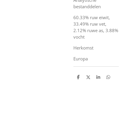
bestanddelen
60.33% ruw eiwit,
33.49% ruw vet,
2.12% ruwe as, 3.88%
vocht
Herkomst
Europa
D
D
S
D
e
e
h
e
l
e
a
l
e
l
r
e
n
e
n