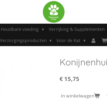
Houdbare voeding
Verrijking & Supplementen
Verzorgingsproducten
Voor de Kat
Konijnenhu
€ 15,75
In winkelwagen