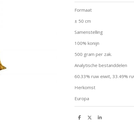
Formaat
± 50 cm
Samenstelling
100% konijn
500 gram per zak.
Analytische bestanddelen
60.33% ruw eiwit, 33.49% ru
Herkomst
Europa
D
D
S
e
e
h
l
e
a
e
l
r