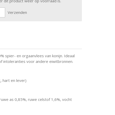
 dit product weer op voorraad is.
Verzenden
% spier- en orgaanvlees van konijn. Ideaal
f intoleranties voor andere eiwitbronnen.
, hart en lever)
ruwe as 0,85%, ruwe celstof 1,6%, vocht