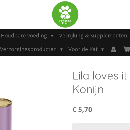
Houdbare voeding
Verrijking & Supplementen
Verzorgingsproducten
Voor de Kat
Lila loves 
Konijn
€ 5,70