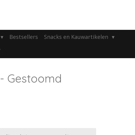
Bestsellers
Snacks en Kauwartikelen
it - Gestoomd