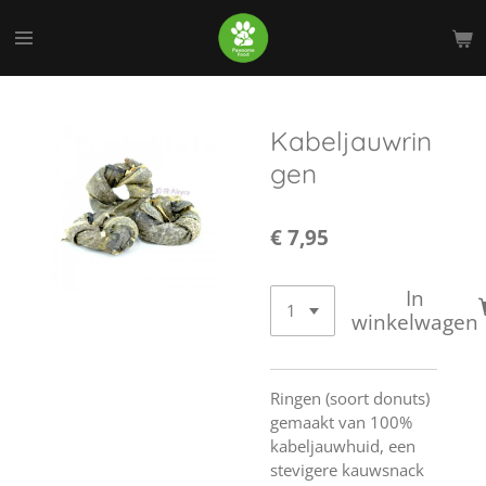
Ga
direct
naar
de
hoofdinhoud
Kabeljauwrin
gen
€ 7,95
In
winkelwagen
Ringen (soort donuts)
gemaakt van 100%
kabeljauwhuid, een
stevigere kauwsnack