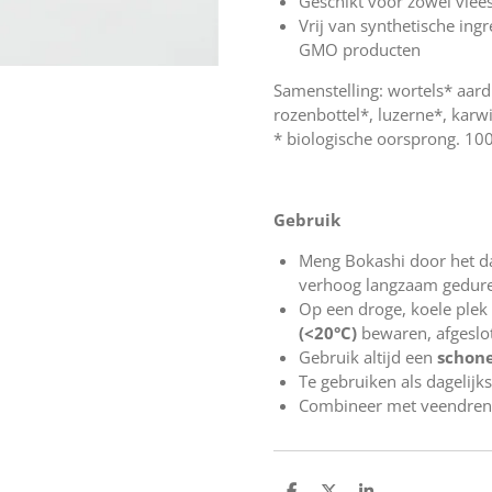
Geschikt voor zowel vlees
Vrij van synthetische ing
GMO producten
Samenstelling: wortels* aar
rozenbottel*, luzerne*, karwi
* biologische oorsprong. 10
Gebruik
Meng Bokashi door het dag
verhoog langzaam gedure
Op een droge, koele plek
(<20°C)
bewaren, afgeslot
Gebruik altijd een
schone
Te gebruiken als dagelijk
Combineer met veendrenk