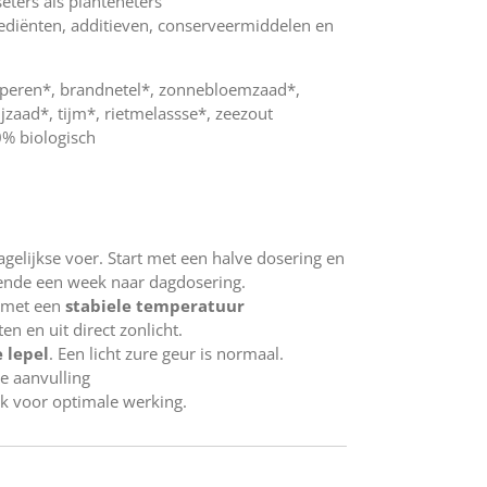
eters als planteneters
rediënten, additieven, conserveermiddelen en
dperen*, brandnetel*, zonnebloemzaad*,
jzaad*, tijm*, rietmelassse*, zeezout
0% biologisch
elijkse voer. Start met een halve dosering en
nde een week naar dagdosering.
 met een
stabiele temperatuur
en en uit direct zonlicht.
 lepel
. Een licht zure geur is normaal.
se aanvulling
 voor optimale werking.