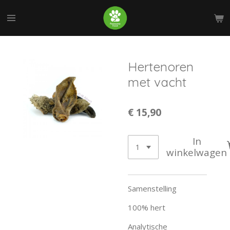
Ga
direct
naar
de
hoofdinhoud
Hertenoren
met vacht
€ 15,90
In
winkelwagen
Samenstelling
100% hert
Analytische