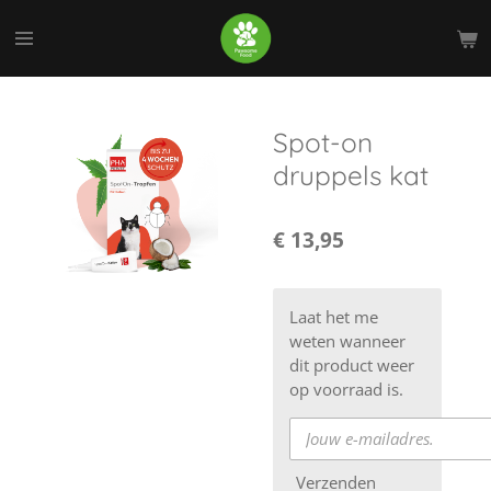
Ga
direct
naar
de
hoofdinhoud
Spot-on
druppels kat
€ 13,95
Laat het me
weten wanneer
dit product weer
op voorraad is.
Verzenden